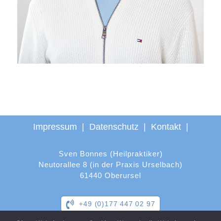
Impressum
|
Datenschutz
|
Kontakt
|
Sven Bonnes (Heilpraktiker)
Neutorallee 8 (in der Praxis Urselbach)
61440 Oberursel
+49 (0)177 447 02 97